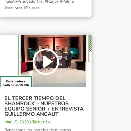
nuestr@s jugador@s. #Rugby #Palma
#mallorca #Balears
EL TERCER TIEMPO DEL
SHAMROCK – NUESTROS
EQUIPO SENIOR + ENTREVISTA
GUILLERMO ANGAUT
Mar 15, 2020
|
Televisión
Repasamos los partidos de nuestros