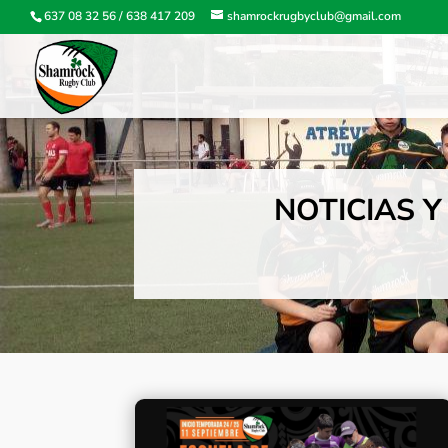
637 08 32 56
/
638 417 209
shamrockrugbyclub@gmail.com
NOTICIAS 