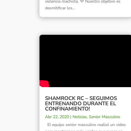
violencia machista. 💜 Nuestro objetivo es
desmitificar los...
SHAMROCK RC – SEGUIMOS
ENTRENANDO DURANTE EL
CONFINAMIENTO!
Abr 22, 2020
|
Noticias
,
Senior Masculino
El equipo senior masculino realizó un video