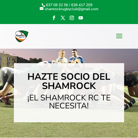
637 08 32 56
/
638 417 209
shamrockrugbyclub@gmail.com
HAZTE SOCIO DEL
SHAMROCK
¡EL SHAMROCK RC TE
NECESITA!