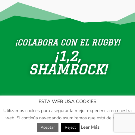
¡
COLABORA CON EL RUGBY!
¡1,2,
SHAMROCK!
ESTA WEB USA COOKIES
Utilizamos cookies para asegurar la mejor experiencia en nuestra
web. Si continúa navegando asumiremos que está de acuerdo.
Shamrock Rugby Club ® - Palma de Mallorca
- |
Leer Más
Aceptar
Reject
Powered by
Teix Web