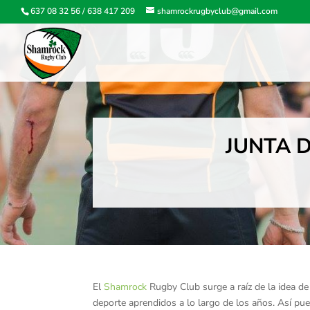
637 08 32 56
/
638 417 209
shamrockrugbyclub@gmail.com
JUNTA 
El
Shamrock
Rugby Club surge a raíz de la idea d
deporte aprendidos a lo largo de los años. Así pu