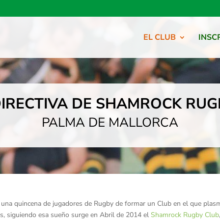
EL CLUB
INSC
DIRECTIVA DE SHAMROCK RUG
PALMA DE MALLORCA
e una quincena de jugadores de Rugby de formar un Club en el que plasm
es, siguiendo esa sueño surge en Abril de 2014 el
Shamrock Rugby Club