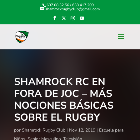
637 08 32 56
/
638 417 209
shamrockrugbyclub@gmail.com
SHAMROCK RC EN
FORA DE JOC – MÁS
NOCIONES BÁSICAS
SOBRE EL RUGBY
por
Shamrock Rugby Club
Nov 12, 2019
Escuela para
Niños
,
Senior Masculino
,
Televisión