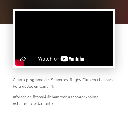
Cuarto programa del Shamrock Rugby Club en el espacio
Fora de Joc en Canal 4.
#foradejoc #canal4 #shamrock #shamrockpalma
#shamrockrestaurante