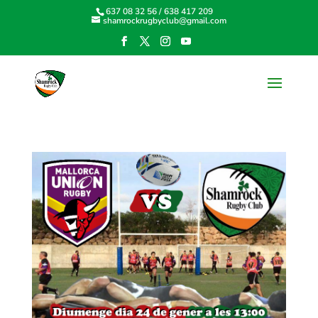
637 08 32 56
/
638 417 209
shamrockrugbyclub@gmail.com