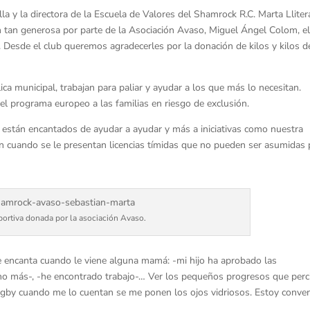
a y la directora de la Escuela de Valores del Shamrock R.C. Marta Lliter
n tan generosa por parte de la Asociación Avaso, Miguel Ángel Colom, e
z. Desde el club queremos agradecerles por la donación de kilos y kilos d
ca municipal, trabajan para paliar y ayudar a los que más lo necesitan.
 el programa europeo a las familias en riesgo de exclusión.
 están encantados de ayudar a ayudar y más a iniciativas como nuestra
án cuando se le presentan licencias tímidas que no pueden ser asumidas 
ortiva donada por la asociación Avaso.
e encanta cuando le viene alguna mamá: -mi hijo ha aprobado las
cho más-, -he encontrado trabajo-… Ver los pequeños progresos que perc
 rugby cuando me lo cuentan se me ponen los ojos vidriosos. Estoy conve