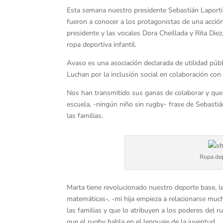
Esta semana nuestro presidente Sebastián Laportill
fueron a conocer a los protagonistas de una acció
presidente y las vocales Dora Cheillada y Rita Die
ropa deportiva infantil.
Avaso es una asociación declarada de utilidad públi
Luchan por la inclusión social en colaboración con
Nos han transmitido sus ganas de colaborar y que
escuela, -ningún niño sin rugby- frase de Sebasti
las familias.
Ropa dep
Marta tiene revolucionado nuestro deporte base, l
matemáticas-, -mi hija empieza a relacionarse mu
las familias y que lo atribuyen a los poderes del
que el rugby habla en el lenguaje de la juventud.